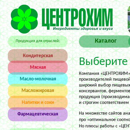
Каталог
Продукция для отраслей:
Конди­тер­ская
Выберите
Мясная
Компания «ЦЕНТРОХИМ» 
Масло-молоч­ная
производителей пищевой
широкий выбор пищевых д
Масло­жиро­вая
консервантов, ферментов 
продукция (производима
Напитки и соки
и строгим соответствие
На множестве сайтов ан
Фарма­цев­тиче­ская
про «оптимальное соотн
Но плюсы работы с «ЦЕН