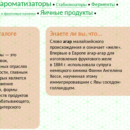
ароматизаторы
Ферменты
•
Стабилизаторы
•
•
Яичные продукты
•
•
 и фруктовые начинки
талоге
Знаете ли вы, что…
Слово
агар
малайзийского
происхождения и означает «желе».
Впервые в Европе агар-агар для
ы — это
изготовления фруктового желе
вок,
в 1884 г. использовала супруга
чных отраслях
немецкого химика Фанни Ангелина
сти, главным
Хессе, наученная этому
рых является
иммигрировавшим с Явы соседом-
ежение
голландцем.
ы, формы
еств продуктов
абатывающего,
дитерского