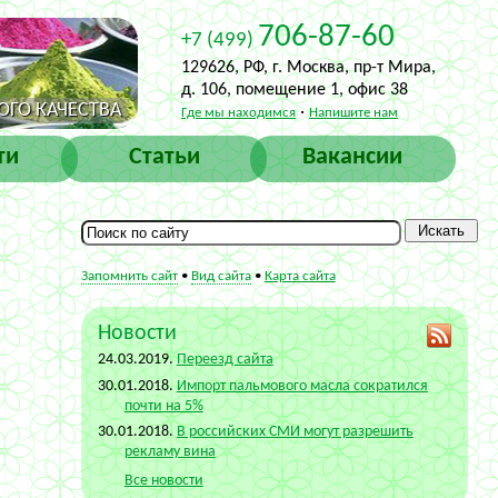
706-87-60
+7 (499)
129626, РФ, г. Москва, пр-т Мира,
д. 106, помещение 1, офис 38
ГО КАЧЕСТВА
·
Где мы находимся
Напишите нам
ти
Статьи
Вакансии
Запомнить сайт
•
Вид сайта
•
Карта сайта
Новости
24.03.2019.
Переезд сайта
30.01.2018.
Импорт пальмового масла сократился
почти на 5%
30.01.2018.
В российских СМИ могут разрешить
рекламу вина
Все новости