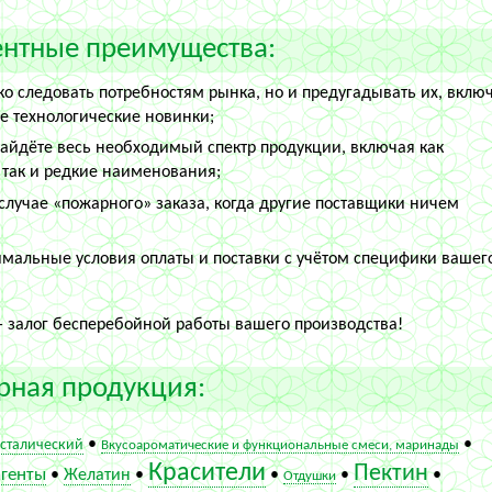
нтные преимущества:
о следовать потребностям рынка, но и предугадывать их, вклю
е технологические новинки;
найдёте весь необходимый спектр продукции, включая как
 так и редкие наименования;
случае «пожарного» заказа, когда другие поставщики ничем
мальные условия оплаты и поставки с учётом специфики вашег
 залог бесперебойной работы вашего производства!
рная продукция:
•
•
сталический
Вкусоароматические и функциональные смеси, маринады
Красители
Пектин
генты
•
Желатин
•
•
•
•
Отдушки