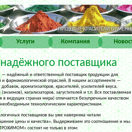
ПИЩЕВЫЕ КРАСИТЕЛИ ОТМЕННО
Услуги
Компания
Новос
 надёжного поставщика
— надёжный и ответственный поставщик продукции для
 и фармакологической отраслей. В нашем ассортименте —
обавок, ароматизаторов, красителей, усилителей вкуса,
(энзимов), катализаторов, загустителей и т.п. Вся поставляемая
я в ведущих странах мира) отличается безупречным качеством
м необходимым технологическим характеристикам.
алогичных поставщиков вы уже наверняка читали
ошение цены и качества». Выдерживаем это соотношение и мы.
ТРОХИМОМ» состоят не только в этом: