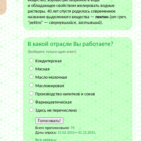
вещество, хорошо растворимое в воде
и обладающее свойством желировать водные
растворы. 40 лет спустя родилось современное
название выделенного вещества —
пектин
(от греч.
“pektos” — свернувшийся, застывший)
.
В какой отрасли Вы работаете?
(
Выберите только один ответ
)
Кондитерская
Мясная
Масло-молочная
Масложировая
Производство напитков и соков
Фармацевтическая
Здесь не перечислено
Всего проголосовало:
79
.
Даты опроса:
15.02.2015
—
31.12.2015
.
Все опросы