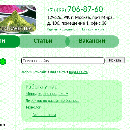
706-87-60
+7 (499)
129626, РФ, г. Москва, пр-т Мира,
д. 106, помещение 1, офис 38
ГО КАЧЕСТВА
·
Где мы находимся
Напишите нам
ти
Статьи
Вакансии
Запомнить сайт
•
Вид сайта
•
Карта сайта
Работа у нас
Менеджер по продажам
Директор по развитию бизнеса
Технолог
Все вакансии
ого