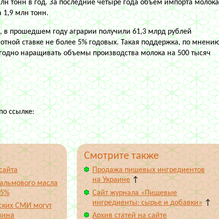
млн тонн в год. За последние четыре года объем импорта молок
 1,9 млн тонн.
 в прошедшем году аграрии получили 61,3 млрд рублей
готной ставке не более 5% годовых. Такая поддержка, по мнени
егодно наращивать объемы производства молока на 500 тысяч
о ссылке:
Смотрите также
сайта
Продажа пищевых ингредиентов
на Украине
↑
альмового масла
 5%
Сайт журнала «Пищевые
ингредиенты: сырье и добавки»
↑
ских СМИ могут
вина
Архив статей на сайте