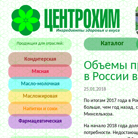
Каталог
Продукция для отраслей:
Конди­тер­ская
Объемы п
Мясная
в России 
Масло-молоч­ная
25.01.2018
Масло­жиро­вая
По итогам 2017 года в Ро
больше, чем год назад,
Напитки и соки
Минсельхоза.
Фарма­цев­тиче­ская
На начало 2018 года дол
потребности. Недостающи