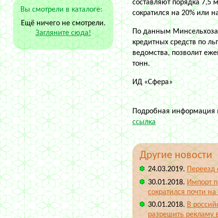
составляют порядка 7,5 
Вы смотрели в каталоге:
сократился на 20% или на
Ещё ничего не смотрели.
По данным Минсельхоза,
Загляните сюда!
кредитных средств по ль
ведомства, позволит еж
тонн.
ИД «Сфера»
Подробная информация п
ссылка
Другие новости
24.03.2019.
Переезд 
30.01.2018.
Импорт п
сократился почти на
30.01.2018.
В россий
разрешить рекламу 